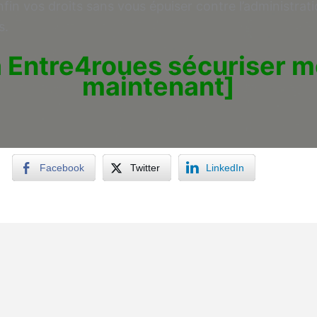
fin vos droits sans vous épuiser contre l’administrati
s.
à Entre4roues sécuriser m
maintenant]
Facebook
Twitter
LinkedIn