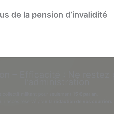
us de la pension d’invalidité
on – Efficacité : Ne restez 
l’administration
 collectif militant pour seulement
15 € par an
.
’un accès réservé pour la
rédaction de vos courriers