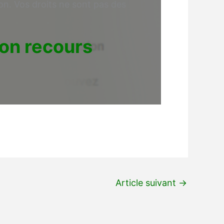
on. Vos droits ne sont pas des
on recours
Article suivant
→