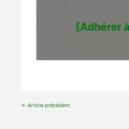
EFFICACITÉ
: Obtenez en
faveurs, ce sont des outil
[Adhérer 
←
Article précédent