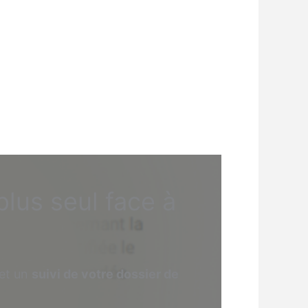
plus seul face à
et un
suivi de votre dossier de