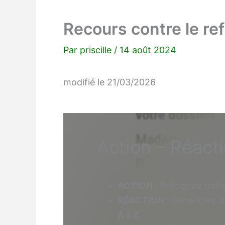
Recours contre le ref
Par
priscille
/
14 août 2024
modifié le 21/03/2026
Action – Réacti
ACTION
: Rejoignez notre
RÉACTION
: Bénéficiez d
A à Z
.